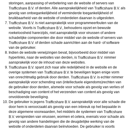
storingen, aanpassing of verbetering van de website of servers van
of derden. Alle aansprakelijkheid van
als
gevolg van ontoegankelijkheid of verminderde toegankelijkheid of
bruikbaarheid van de website of onderdelen daarvan is uitgesloten.
is niet aansprakelijk voor programmeerfouten van de
website. Voorts is
, behoudens opzet en bewuste
roekeloosheid harerzijds, niet aansprakelijk voor virussen of andere
schadelijke componenten die door middel van de website of servers van
of derden schade aanrichten aan de hard- of software
van de gebruiker.
Indien de website verwijzingen bevat, bijvoorbeeld door middel van
hyperlinks, naar de websites van derden, is
nimmer
aansprakelijk voor de inhoud van deze websites.
spant zich naar alle redelijkheid in de website en de
overige systemen van
te beveiligen tegen enige vorm
van onrechtmatig gebruik door derden.
is echter nimmer
aansprakelijk voor schending van (intellectuele eigendoms)rechten van
de gebruiker door derden, alsmede voor schade als gevolg van verlies of
beschadiging van content of het verzenden van content als gevolg van
onvoldoende beveiliging.
De gebruiker is jegens
aansprakelijk voor alle schade die
door hem is veroorzaakt als gevolg van een inbreuk op het bepaalde in
deze algemene voorwaarden, het middels de systemen van
verspreiden van virussen, wormen et cetera, evenals voor schade als
gevolg van andere handelingen die de deugdelijke werking van de
website of onderdelen daarvan beïnvloeden. De gebruiker is voorts