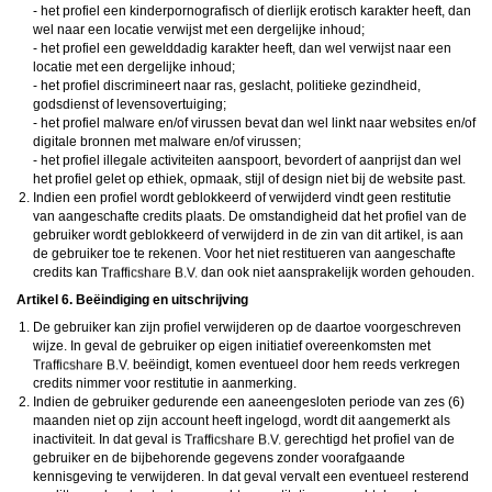
- het profiel een kinderpornografisch of dierlijk erotisch karakter heeft, dan
wel naar een locatie verwijst met een dergelijke inhoud;
- het profiel een gewelddadig karakter heeft, dan wel verwijst naar een
locatie met een dergelijke inhoud;
- het profiel discrimineert naar ras, geslacht, politieke gezindheid,
godsdienst of levensovertuiging;
- het profiel malware en/of virussen bevat dan wel linkt naar websites en/of
digitale bronnen met malware en/of virussen;
- het profiel illegale activiteiten aanspoort, bevordert of aanprijst dan wel
het profiel gelet op ethiek, opmaak, stijl of design niet bij de website past.
Indien een profiel wordt geblokkeerd of verwijderd vindt geen restitutie
van aangeschafte credits plaats. De omstandigheid dat het profiel van de
gebruiker wordt geblokkeerd of verwijderd in de zin van dit artikel, is aan
de gebruiker toe te rekenen. Voor het niet restitueren van aangeschafte
credits kan
dan ook niet aansprakelijk worden gehouden.
Artikel 6. Beëindiging en uitschrijving
De gebruiker kan zijn profiel verwijderen op de daartoe voorgeschreven
wijze. In geval de gebruiker op eigen initiatief overeenkomsten met
beëindigt, komen eventueel door hem reeds verkregen
credits nimmer voor restitutie in aanmerking.
Indien de gebruiker gedurende een aaneengesloten periode van zes (6)
maanden niet op zijn account heeft ingelogd, wordt dit aangemerkt als
inactiviteit. In dat geval is
gerechtigd het profiel van de
gebruiker en de bijbehorende gegevens zonder voorafgaande
kennisgeving te verwijderen. In dat geval vervalt een eventueel resterend