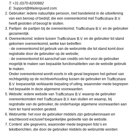
Norton
. Deze programma’s werken zodanig dat toegang tot specifieke websites en
T: +31 (0)70-8200882
online inhoud worden geblokkeerd. Vaak blokkeren deze programma’s standaard al
E:
moc.draugreliaM@troppuS
.
een groot aantal websites waarvan algemeen verondersteld wordt dat deze
Gebruiker: iedere natuurlijke persoon, niet handelend in de uitoefening
ongeschikt zijn voor minderjarigen. Door middel van updates kunnen daar steeds
nieuwe websites aan worden toegevoegd.
van een beroep of bedrijf, die een overeenkomst met
Neem contact op met jouw internetprovider
. Er zijn internetproviders die het mogelijk
heeft gesloten of beoogt te sluiten.
maken dat bepaalde informatie van internet wordt gefilterd. Je kunt jouw
Partijen: de partijen bij de overeenkomst:
en de gebruiker
internetprovider raadplegen om na te vragen of deze service ook voor jou mogelijk
gezamenlijk.
is.
Overeenkomst: iedere tussen
Controleer jouw webbrowser
. Informeer je over de werking van jouw webbrowser
en de gebruiker tot stand
zodat je kunt zien welke websites door jouw minderjarige kinderen zijn bezocht.
gekomen overeenkomst, welke kan betreffen:
Door in geval van ongewenste sitebezoeken jouw minderjarige kinderen daarop
- de overeenkomst tot gebruik van de webruimte die tot stand komt door
aan te spreken, kun je jouw kinderen leren dat de websites niet voor hun geschikt
registratie door de gebruiker op de website;
zijn. Bovendien kun je naar aanleiding daarvan beoordelen in hoeverre jouw kind
- de overeenkomst tot aanschaf van credits om het voor de gebruiker
geïnteresseerd is in bepaalde websites, zodat je bovenstaande tips kunt hanteren.
Praat met jouw kinderen
. Leer jouw minderjarige kinderen dat ze nooit
mogelijk te maken van bepaalde functionaliteiten van de website gebruik
persoonsgegevens of persoonlijke informatie via internet moeten verstrekken aan
te maken.
vreemden, bijvoorbeeld via een chatwebsite. Leer ze ook dat niet iedereen op
Onder overeenkomst wordt voorts in elk geval begrepen het geheel van
internet hoeft te zijn wie ze zeggen te zijn en dat men wel eens verkeerde
rechtsgeldig op de rechtsverhouding tussen de gebruiker en
bedoelingen kan hebben als iemand via het internet contact opneemt met jouw
toepasselijk verklaarde bepaling of uiting, waaronder mede begrepen
kind. Vertel jouw kinderen bovendien dat ze niet met vreemde andere minderjarigen
die zij online hebben ontmoet, moeten afspreken zonder daarover eerst met jou te
het bepaalde in deze algemene voorwaarden.
overleggen. Ook is het raadzaam jouw kind te vertellen dat hij jou meteen moet
Website: iedere website van
waarop de gebruiker
laten weten wanneer iemand op internet contact met hem opneemt of wanneer
overeenkomsten met
kan sluiten en waarop, bij
jouw kind seksueel getinte content of andere content waarvan hij schrikt, op
registratie van de gebruiker, de onderhavige algemene voorwaarden aan
internet tegenkomt.
hem ter hand worden gesteld.
Via deze website verleent
, de exploitant van deze website,
chatdiensten voor entertainmentdoeleinden. Om van deze diensten gebruik te kunnen
Webruimte: het voor de gebruiker middels zijn gebruikersnaam en
maken, heb je credits nodig. Je ontvangt er bij jouw aanmelding een paar gratis, maar
wachtwoord exclusief toegankelijke gedeelte van de website.
daarna dien je voor credits te betalen. De kosten daarvoor tref je aan bij jouw
Content: alle gegevens, waaronder mede begrepen foto’s en
bestelling van credits en op de pagina
Kosten
.
tekstberichten, die door de gebruiker middels de webruimte worden
behoudt zich het recht voor om zelf profielen op deze website aan te