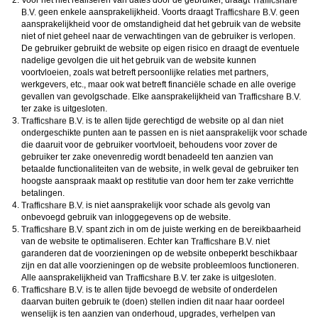
Voor het niet realiseren van dates door de gebruiker, draagt
geen enkele aansprakelijkheid. Voorts draagt
geen
aansprakelijkheid voor de omstandigheid dat het gebruik van de website
niet of niet geheel naar de verwachtingen van de gebruiker is verlopen.
De gebruiker gebruikt de website op eigen risico en draagt de eventuele
nadelige gevolgen die uit het gebruik van de website kunnen
voortvloeien, zoals wat betreft persoonlijke relaties met partners,
werkgevers, etc., maar ook wat betreft financiële schade en alle overige
gevallen van gevolgschade. Elke aansprakelijkheid van
ter zake is uitgesloten.
is te allen tijde gerechtigd de website op al dan niet
ondergeschikte punten aan te passen en is niet aansprakelijk voor schade
die daaruit voor de gebruiker voortvloeit, behoudens voor zover de
gebruiker ter zake onevenredig wordt benadeeld ten aanzien van
betaalde functionaliteiten van de website, in welk geval de gebruiker ten
hoogste aanspraak maakt op restitutie van door hem ter zake verrichtte
betalingen.
is niet aansprakelijk voor schade als gevolg van
onbevoegd gebruik van inloggegevens op de website.
spant zich in om de juiste werking en de bereikbaarheid
van de website te optimaliseren. Echter kan
niet
garanderen dat de voorzieningen op de website onbeperkt beschikbaar
zijn en dat alle voorzieningen op de website probleemloos functioneren.
Alle aansprakelijkheid van
ter zake is uitgesloten.
is te allen tijde bevoegd de website of onderdelen
daarvan buiten gebruik te (doen) stellen indien dit naar haar oordeel
wenselijk is ten aanzien van onderhoud, upgrades, verhelpen van