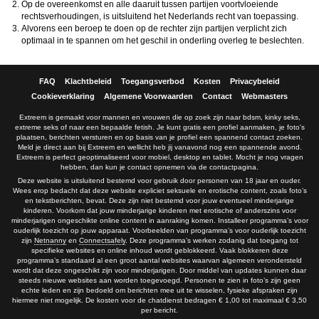
Op de overeenkomst en alle daaruit tussen partijen voortvloeiende
rechtsverhoudingen, is uitsluitend het Nederlands recht van toepassing.
Alvorens een beroep te doen op de rechter zijn partijen verplicht zich
optimaal in te spannen om het geschil in onderling overleg te beslechten.
FAQ
Klachtbeleid
Toegangsverbod
Kosten
Privacybeleid
Cookieverklaring
Algemene Voorwaarden
Contact
Webmasters
Extreem is gemaakt voor mannen en vrouwen die op zoek zijn naar bdsm, kinky seks,
extreme seks of naar een bepaalde fetish. Je kunt gratis een profiel aanmaken, je foto's
plaatsen, berichten versturen en op basis van je profiel een spannend contact zoeken.
Meld je direct aan bij Extreem en wellicht heb jij vanavond nog een spannende avond.
Extreem is perfect geoptimaliseerd voor mobiel, desktop en tablet. Mocht je nog vragen
hebben, dan kun je contact opnemen via de contactpagina.
Deze website is uitsluitend bestemd voor gebruik door personen van 18 jaar en ouder.
Wees erop bedacht dat deze website expliciet seksuele en erotische content, zoals foto’s
en tekstberichten, bevat. Deze zijn niet bestemd voor jouw eventueel minderjarige
kinderen. Voorkom dat jouw minderjarige kinderen met erotische of anderszins voor
minderjarigen ongeschikte online content in aanraking komen. Installeer programma’s voor
ouderlijk toezicht op jouw apparaat. Voorbeelden van programma’s voor ouderlijk toezicht
zijn
Netnanny
en
Connectsafely
. Deze programma’s werken zodanig dat toegang tot
specifieke websites en online inhoud wordt geblokkeerd. Vaak blokkeren deze
programma’s standaard al een groot aantal websites waarvan algemeen verondersteld
wordt dat deze ongeschikt zijn voor minderjarigen. Door middel van updates kunnen daar
steeds nieuwe websites aan worden toegevoegd. Personen te zien in foto’s zijn geen
echte leden en zijn bedoeld om berichten mee uit te wisselen, fysieke afspraken zijn
hiermee niet mogelijk. De kosten voor de chatdienst bedragen € 1,00 tot maximaal € 3,50
per bericht.