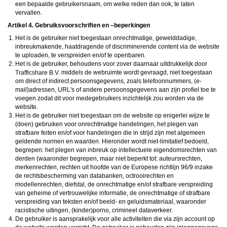
een bepaalde gebruikersnaam, om welke reden dan ook, te laten
vervallen.
Artikel 4. Gebruiksvoorschriften en –beperkingen
Het is de gebruiker niet toegestaan onrechtmatige, gewelddadige,
inbreukmakende, haatdragende of discriminerende content via de website
te uploaden, te verspreiden en/of te openbaren.
Het is de gebruiker, behoudens voor zover daarnaar uitdrukkelijk door
middels de webruimte wordt gevraagd, niet toegestaan
om direct of indirect persoonsgegevens, zoals telefoonnummers, (e-
mail)adressen, URL's of andere persoonsgegevens aan zijn profiel toe te
voegen zodat dit voor medegebruikers inzichtelijk zou worden via de
website.
Het is de gebruiker niet toegestaan om de website op enigerlei wijze te
(doen) gebruiken voor onrechtmatige handelingen, het plegen van
strafbare feiten en/of voor handelingen die in strijd zijn met algemeen
geldende normen en waarden. Hieronder wordt niet-limitatief bedoeld,
begrepen: het plegen van inbreuk op intellectuele eigendomsrechten van
derden (waaronder begrepen, maar niet beperkt tot: auteursrechten,
merkenrechten, rechten uit hoofde van de Europese richtlijn 96/9 inzake
de rechtsbescherming van databanken, octrooirechten en
modellenrechten, diefstal, de onrechtmatige en/of strafbare verspreiding
van geheime of vertrouwelijke informatie, de onrechtmatige of strafbare
verspreiding van teksten en/of beeld- en geluidsmateriaal, waaronder
racistische uitingen, (kinder)porno, crimineel dataverkeer.
De gebruiker is aansprakelijk voor alle activiteiten die via zijn account op