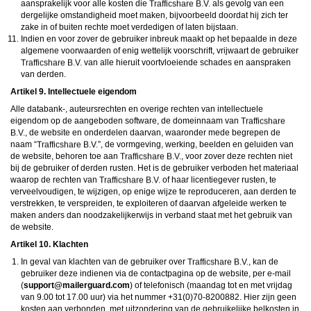
aansprakelijk voor alle kosten die
als gevolg van een
dergelijke omstandigheid moet maken, bijvoorbeeld doordat hij zich ter
zake in of buiten rechte moet verdedigen of laten bijstaan.
Indien en voor zover de gebruiker inbreuk maakt op het bepaalde in deze
algemene voorwaarden of enig wettelijk voorschrift, vrijwaart de gebruiker
van alle hieruit voortvloeiende schades en aanspraken
van derden.
Artikel 9. Intellectuele eigendom
Alle databank-, auteursrechten en overige rechten van intellectuele
eigendom op de aangeboden software, de domeinnaam van
, de website en onderdelen daarvan, waaronder mede begrepen de
naam “
”, de vormgeving, werking, beelden en geluiden van
de website, behoren toe aan
, voor zover deze rechten niet
bij de gebruiker of derden rusten. Het is de gebruiker verboden het materiaal
waarop de rechten van
of haar licentiegever rusten, te
verveelvoudigen, te wijzigen, op enige wijze te reproduceren, aan derden te
verstrekken, te verspreiden, te exploiteren of daarvan afgeleide werken te
maken anders dan noodzakelijkerwijs in verband staat met het gebruik van
de website.
Artikel 10. Klachten
In geval van klachten van de gebruiker over
, kan de
gebruiker deze indienen via de contactpagina op de website, per e-mail
(
moc.draugreliam@troppus
) of telefonisch (maandag tot en met vrijdag
van 9.00 tot 17.00 uur) via het nummer +31(0)70-8200882. Hier zijn geen
kosten aan verbonden, met uitzondering van de gebruikelijke belkosten in