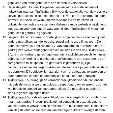
gegevens van medegebruikers aan derden te verstrekken.
Het is de gebruiker niet toegestaan om de website of de servers of
netwerken waarvan
voor de exploitatie van de website en
service gebruikmaakt, te belemmeren of te verstoren, bijvoorbeeld door
wormen, virussen, spyware, malware of andere destructieve of
ontwrichtende codes te verzenden. Gebruik van de website is uitsluitend
toegestaan voor doeleinden waarvoor zij door
aan de
gebruiker in gebruik is gegeven.
De gebruiker is zelf verantwoordelijk voor zijn communicatie die hij met
andere gebruikers van de website, zowel online als offline, voert. De
gebruiker vrijwaart
van aanspraken in verband met het
gedrag van welke medegebruiker van de website dan ook.
is in dat verband gerechtigd maar niet verplicht om geschillen tussen
gebruikers onderling te monitoren en/of om daarin een verzoenende of
corrigerende rol te spelen. De gebruiker is gehouden bij zijn
communicatie met medegebruikers van de website zijn gezonde verstand
te gebruiken. Dit geldt ook ten aanzien van het uploaden, verspreiden en
openbaren van content en persoonlijke en alle andere gegevens.
draagt geen verantwoordelijkheid voor de content die
middels de website wordt geüpload, geopenbaard en verspreid, ook niet
wat betreft de content van medegebruikers. De gebruiker gebruikt de
website geheel op eigen risico.
is steeds gerechtigd, doch niet verplicht, om content die
naar haar oordeel inbreuk maakt op het bepaalde in deze algemene
voorwaarden te verwijderen, te bewerken, te blokkeren en/of te monitoren.
Van illegale en/of op de rechten van medegebruikers of overige derden