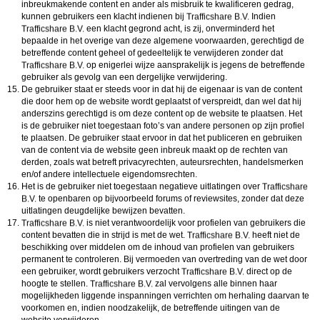
inbreukmakende content en ander als misbruik te kwalificeren gedrag,
kunnen gebruikers een klacht indienen bij
Indien
een klacht gegrond acht, is zij, onverminderd het
bepaalde in het overige van deze algemene voorwaarden, gerechtigd de
betreffende content geheel of gedeeltelijk te verwijderen zonder dat
op enigerlei wijze aansprakelijk is jegens de betreffende
gebruiker als gevolg van een dergelijke verwijdering.
De gebruiker staat er steeds voor in dat hij de eigenaar is van de content
die door hem op de website wordt geplaatst of verspreidt, dan wel dat hij
anderszins gerechtigd is om deze content op de website te plaatsen. Het
is de gebruiker niet toegestaan foto’s van andere personen op zijn profiel
te plaatsen. De gebruiker staat ervoor in dat het publiceren en gebruiken
van de content via de website geen inbreuk maakt op de rechten van
derden, zoals wat betreft privacyrechten, auteursrechten, handelsmerken
en/of andere intellectuele eigendomsrechten.
Het is de gebruiker niet toegestaan negatieve uitlatingen over
te openbaren op bijvoorbeeld forums of reviewsites, zonder dat deze
uitlatingen deugdelijke bewijzen bevatten.
is niet verantwoordelijk voor profielen van gebruikers die
content bevatten die in strijd is met de wet.
heeft niet de
beschikking over middelen om de inhoud van profielen van gebruikers
permanent te controleren. Bij vermoeden van overtreding van de wet door
een gebruiker, wordt gebruikers verzocht
direct op de
hoogte te stellen.
zal vervolgens alle binnen haar
mogelijkheden liggende inspanningen verrichten om herhaling daarvan te
voorkomen en, indien noodzakelijk, de betreffende uitingen van de