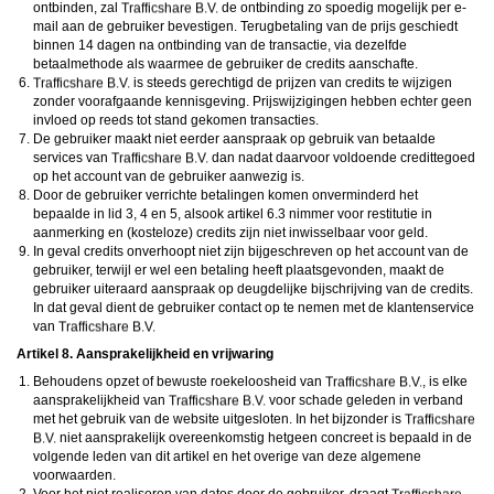
ontbinden, zal
de ontbinding zo spoedig mogelijk per e-
mail aan de gebruiker bevestigen. Terugbetaling van de prijs geschiedt
binnen 14 dagen na ontbinding van de transactie, via dezelfde
betaalmethode als waarmee de gebruiker de credits aanschafte.
is steeds gerechtigd de prijzen van credits te wijzigen
zonder voorafgaande kennisgeving. Prijswijzigingen hebben echter geen
invloed op reeds tot stand gekomen transacties.
De gebruiker maakt niet eerder aanspraak op gebruik van betaalde
services van
dan nadat daarvoor voldoende credittegoed
op het account van de gebruiker aanwezig is.
Door de gebruiker verrichte betalingen komen onverminderd het
bepaalde in lid 3, 4 en 5, alsook artikel 6.3 nimmer voor restitutie in
aanmerking en (kosteloze) credits zijn niet inwisselbaar voor geld.
In geval credits onverhoopt niet zijn bijgeschreven op het account van de
gebruiker, terwijl er wel een betaling heeft plaatsgevonden, maakt de
gebruiker uiteraard aanspraak op deugdelijke bijschrijving van de credits.
In dat geval dient de gebruiker contact op te nemen met de klantenservice
van
Artikel 8. Aansprakelijkheid en vrijwaring
Behoudens opzet of bewuste roekeloosheid van
, is elke
aansprakelijkheid van
voor schade geleden in verband
met het gebruik van de website uitgesloten. In het bijzonder is
niet aansprakelijk overeenkomstig hetgeen concreet is bepaald in de
volgende leden van dit artikel en het overige van deze algemene
voorwaarden.