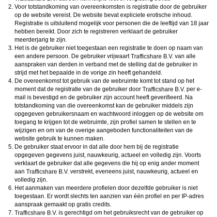
Voor totstandkoming van overeenkomsten is registratie door de gebruiker
op de website vereist. De website bevat expliciete erotische inhoud.
Registratie is uitsluitend mogelijk voor personen die de leeftijd van 18 jaar
hebben bereikt. Door zich te registreren verklaart de gebruiker
meerderjarig te zijn.
Het is de gebruiker niet toegestaan een registratie te doen op naam van
een andere persoon. De gebruiker vrijwaart
van alle
aanspraken van derden in verband met de stelling dat de gebruiker in
strijd met het bepaalde in de vorige zin heeft gehandeld.
De overeenkomst tot gebruik van de webruimte komt tot stand op het
moment dat de registratie van de gebruiker door
per e-
mail is bevestigd en de gebruiker zijn account heeft geverifieerd. Na
totstandkoming van die overeenkomst kan de gebruiker middels zijn
opgegeven gebruikersnaam en wachtwoord inloggen op de website om
toegang te krijgen tot de webruimte, zijn profiel samen te stellen en te
wijzigen en om van de overige aangeboden functionaliteiten van de
website gebruik te kunnen maken.
De gebruiker staat ervoor in dat alle door hem bij de registratie
opgegeven gegevens juist, nauwkeurig, actueel en volledig zijn. Voorts
verklaart de gebruiker dat alle gegevens die hij op enig ander moment
aan
verstrekt, eveneens juist, nauwkeurig, actueel en
volledig zijn.
Het aanmaken van meerdere profielen door dezelfde gebruiker is niet
toegestaan. Er wordt slechts ten aanzien van één profiel en per IP-adres
aanspraak gemaakt op gratis credits.
is gerechtigd om het gebruiksrecht van de gebruiker op