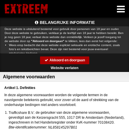
BELANGRIJKE INFORMATIE
Deze website is uitsluitend bestemd voor gebruik door personen van 18 jaar en ouder.
Door deze website te gebruiken, verklaar je de leeftijd van 18 jaar te hebben bereikt. Ben
je nog geen 18 jaar, verlaat deze website dan onmiddellijk. Verleen je jezelf toegang tot
de website door op
"Akkoord en doorgaan"
te klikken, lees dan eerst het volgende:
Wees erop bedacht dat deze website expliciet seksuele en erotische content, zoals
foto’s en tekstberichten bevat. Deze zijn niet bestemd voor jouw eventueel
minderjarige kinderen.
gebruikt functionele, analytische cookies, social media cookies en
Akkoord en doorgaan
vergelijkbare technieken, zoals Google Webmaster Tools, Google Analytics, Alexa
Certify, Yandex, Hotjar, Histats en Statcounter die automatisch gegevens kunnen
Website verlaten
verzamelen wanneer je de website bezoekt. De gegevens verkregen uit de cookies,
worden gedeeld met derden die de programmatuur daarvoor beschikbaar stellen
Algemene voorwaarden
teneinde het voor
mogelijk te maken.
Wees voorzichtig bij het praten met vreemden via deze website. Je weet immers nooit
of ze goede of verkeerde bedoelingen hebben. Gebruik dan ook nooit jouw
Artikel 1. Definities
achternaam, e-mailadres, huis- of werkadres, telefoonnummer of andere naar jou
herleidbare gegevens op deze website.
In deze algemene voorwaarden worden de volgende termen in de
Zet iemand jou onder druk op deze website, bijvoorbeeld om persoonlijke of financiële
navolgende betekenis gebruikt, voor zover uit de aard of strekking van de
gegevens te verstrekken? Stop dan meteen met het communiceren met deze persoon.
onderhavige bedingen niet anders voortvloeit.
Let er ook op dat mensen in staat zijn op een listige manier dergelijke gegevens van je
te verkrijgen. Communiceer daarom altijd oplettend en voorzichtig via deze website.
: de gebruiker van deze algemene voorwaarden,
Voorkom dat jouw minderjarige kinderen met erotische of anderszins voor minderjarigen
gevestigd aan de
,
,
ongeschikte online content in aanraking komen. Daarvoor enkele tips:
Installeer programma’s voor ouderlijk toezicht op jouw apparaat
. Voorbeelden van
ingeschreven in het Handelsregister onder KvK-nummer
.
programma’s voor ouderlijk toezicht zijn
Netnanny
,
Connectsafely
,
Kaspersky
en
Btw-identificatienummer: