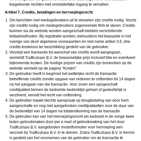
toegekende rechten met onmiddellijke ingang te vervallen.
Artikel 7. Credits, betalingen en herroepingsrecht
Om berichten met medegebruikers uit te wisselen zijn credits nodig. Voorts
zijn credits nodig om medegebruikers zogenoemde flirts te sturen. Credits
kunnen via de website worden aangeschaft middels verschillende
betaalmethoden. Bij registratie worden, behoudens het bepaalde in het
overige van deze algemene voorwaarden en met name artikel 3.6, drie
credits kosteloos ter beschikking gesteld van de gebruiker.
Voordat een transactie tot aanschaf van credits wordt aangegaan,
vermeldt
de toepasselijke prijs inclusief btw en eventueel
bijkomende kosten. De huidige prijzen van credits zijn bovendien op de
website vermeld op de pagina “Kosten”.
De gebruiker heeft in beginsel het wettelijke recht de transactie
betreffende credits zonder opgave van redenen te ontbinden tot 14 dagen
na het aangaan van die transactie. Voor zover een aangeschaft
creditpakket binnen de bedoelde bedenktijd geheel of gedeeltelijk is
verzilverd, vervalt het recht van ontbinding.
De gebruiker maakt slechts aanspraak op terugbetaling van door hem
aangeschafte en nog niet aangebroken creditpakketten voor de duur van
de bedenktijd van 14 dagen na totstandkoming van de transactie.
De gebruiker kan van het herroepingsrecht als bedoeld in de vorige twee
leden gebruikmaken door per e-mail of gebruikmaking van het door
aangeboden modelformulier voor herroeping een
verzoek bij
in te dienen. Zodra
in kennis
is gesteld van het voornemen van de gebruiker om de transactie te