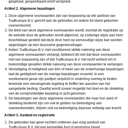
maken en namens deze profielen berichten aan jou als gebruiker te verzenden. Door
geüpload, geopenbaard en/of verspreid.
gebruik van deze website begrijp en accepteer je dat de profielen op deze website
Artikel 2. Algemene bepalingen
gefingeerd zijn. Deze gefingeerde profielen zijn alleen aangemaakt om berichten en
flirts mee uit te wisselen; fysieke afspraken met de persoon achter een gefingeerd
Deze algemene voorwaarden zijn van toepassing op elk aanbod van
profiel zijn dan ook niet mogelijk.
gericht aan de gebruiker, en iedere tot stand gekomen
Deze site wordt beschermd door reCAPTCHA, het
Privacybeleid
en de
Algemene
Voorwaarden
van Google zijn van toepassing.
overeenkomst.
hanteert een beschermplan met als doel het herkennen en in
De tekst van deze algemene voorwaarden wordt, voordat de registratie op
bescherming nemen van consumenten die de aard van de diensten op deze website
de website door de gebruiker wordt afgerond, op zodanige wijze aan hem
mogelijk niet begrijpen. Het beschermplan houdt onder meer in dat jijzelf, maar ook
beschikbaar gesteld dat deze door hem op eenvoudige wijze kan worden
derden een toegangsverbod voor jou kunnen aanvragen. Meer informatie hierover tref
opgeslagen op een duurzame gegevensdrager.
je aan op de pagina
Toegangsverbod
.
Op het gebruik van deze website zijn de
algemene voorwaarden
,
cookieverklaring
Indien
niet voortdurend strikte naleving van deze
en
privacybeleid
van
van toepassing. Door op
"Akkoord en
algemene voorwaarden verlangt, betekent dit niet dat deze voorwaarden
doorgaan"
te klikken ga je met de
cookieverklaring
en
privacybeleid
akkoord.
niet van toepassing zijn of dat
het recht verliest om in
Indien je je op de website registreert, ga je tevens akkoord met de
algemene
toekomstige gevallen strikte naleving van deze voorwaarden te verlangen.
voorwaarden
.
Vernietiging of nietigheid van één of meer van de onderhavige bepalingen
laat de geldigheid van de overige bepalingen onverlet. In een
voorkomend geval zijn partijen verplicht in onderling overleg te treden
teneinde een vervangende regeling te treffen ten aanzien van het
aangetaste beding. Daarbij wordt zoveel mogelijk het doel en de strekking
van de oorspronkelijke bepaling in acht genomen.
De bepalingen van deze algemene voorwaarden die naar hun aard of
strekking bestemd zijn om ook te gelden na beëindiging van
overeenkomsten, blijven ook na beëindiging daarvan volledig van kracht.
Artikel 3. Aanbod en registratie
De gebruiker kan geen rechten ontlenen aan enig aanbod van
dat een kennelijke fout of vergissing bevat.