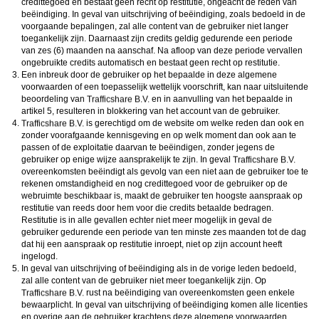
credittegoed en bestaat geen recht op restitutie, ongeacht de reden van
beëindiging. In geval van uitschrijving of beëindiging, zoals bedoeld in de
voorgaande bepalingen, zal alle content van de gebruiker niet langer
toegankelijk zijn. Daarnaast zijn credits geldig gedurende een periode
van zes (6) maanden na aanschaf. Na afloop van deze periode vervallen
ongebruikte credits automatisch en bestaat geen recht op restitutie.
Een inbreuk door de gebruiker op het bepaalde in deze algemene
voorwaarden of een toepasselijk wettelijk voorschrift, kan naar uitsluitende
beoordeling van
en in aanvulling van het bepaalde in
artikel 5, resulteren in blokkering van het account van de gebruiker.
is gerechtigd om de website om welke reden dan ook en
zonder voorafgaande kennisgeving en op welk moment dan ook aan te
passen of de exploitatie daarvan te beëindigen, zonder jegens de
gebruiker op enige wijze aansprakelijk te zijn. In geval
overeenkomsten beëindigt als gevolg van een niet aan de gebruiker toe te
rekenen omstandigheid en nog credittegoed voor de gebruiker op de
webruimte beschikbaar is, maakt de gebruiker ten hoogste aanspraak op
restitutie van reeds door hem voor die credits betaalde bedragen.
Restitutie is in alle gevallen echter niet meer mogelijk in geval de
gebruiker gedurende een periode van ten minste zes maanden tot de dag
dat hij een aanspraak op restitutie inroept, niet op zijn account heeft
ingelogd.
In geval van uitschrijving of beëindiging als in de vorige leden bedoeld,
zal alle content van de gebruiker niet meer toegankelijk zijn. Op
rust na beëindiging van overeenkomsten geen enkele
bewaarplicht. In geval van uitschrijving of beëindiging komen alle licenties
en overige aan de gebruiker krachtens deze algemene voorwaarden