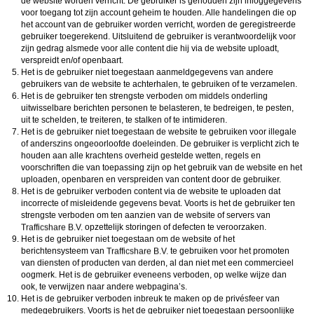
de website worden verricht. De gebruiker is gehouden zijn inloggegevens
voor toegang tot zijn account geheim te houden. Alle handelingen die op
het account van de gebruiker worden verricht, worden de geregistreerde
gebruiker toegerekend. Uitsluitend de gebruiker is verantwoordelijk voor
zijn gedrag alsmede voor alle content die hij via de website uploadt,
verspreidt en/of openbaart.
Het is de gebruiker niet toegestaan aanmeldgegevens van andere
gebruikers van de website te achterhalen, te gebruiken of te verzamelen.
Het is de gebruiker ten strengste verboden om middels onderling
uitwisselbare berichten personen te belasteren, te bedreigen, te pesten,
uit te schelden, te treiteren, te stalken of te intimideren.
Het is de gebruiker niet toegestaan de website te gebruiken voor illegale
of anderszins ongeoorloofde doeleinden. De gebruiker is verplicht zich te
houden aan alle krachtens overheid gestelde wetten, regels en
voorschriften die van toepassing zijn op het gebruik van de website en het
uploaden, openbaren en verspreiden van content door de gebruiker.
Het is de gebruiker verboden content via de website te uploaden dat
incorrecte of misleidende gegevens bevat. Voorts is het de gebruiker ten
strengste verboden om ten aanzien van de website of servers van
opzettelijk storingen of defecten te veroorzaken.
Het is de gebruiker niet toegestaan om de website of het
berichtensysteem van
te gebruiken voor het promoten
van diensten of producten van derden, al dan niet met een commercieel
oogmerk. Het is de gebruiker eveneens verboden, op welke wijze dan
ook, te verwijzen naar andere webpagina’s.
Het is de gebruiker verboden inbreuk te maken op de privésfeer van
medegebruikers. Voorts is het de gebruiker niet toegestaan persoonlijke