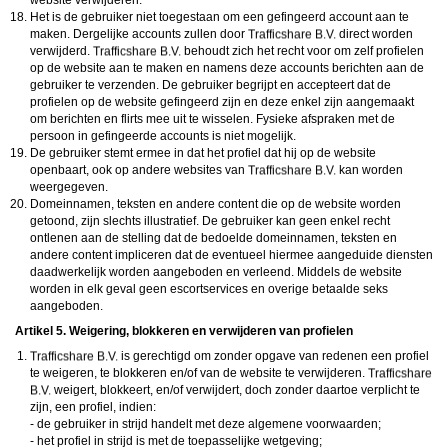
website verwijderen.
Het is de gebruiker niet toegestaan om een gefingeerd account aan te
maken. Dergelijke accounts zullen door
direct worden
verwijderd.
behoudt zich het recht voor om zelf profielen
op de website aan te maken en namens deze accounts berichten aan de
gebruiker te verzenden. De gebruiker begrijpt en accepteert dat de
profielen op de website gefingeerd zijn en deze enkel zijn aangemaakt
om berichten en flirts mee uit te wisselen. Fysieke afspraken met de
persoon in gefingeerde accounts is niet mogelijk.
De gebruiker stemt ermee in dat het profiel dat hij op de website
openbaart, ook op andere websites van
kan worden
weergegeven.
Domeinnamen, teksten en andere content die op de website worden
getoond, zijn slechts illustratief. De gebruiker kan geen enkel recht
ontlenen aan de stelling dat de bedoelde domeinnamen, teksten en
andere content impliceren dat de eventueel hiermee aangeduide diensten
daadwerkelijk worden aangeboden en verleend. Middels de website
worden in elk geval geen escortservices en overige betaalde seks
aangeboden.
Artikel 5. Weigering, blokkeren en verwijderen van profielen
is gerechtigd om zonder opgave van redenen een profiel
te weigeren, te blokkeren en/of van de website te verwijderen.
weigert, blokkeert, en/of verwijdert, doch zonder daartoe verplicht te
zijn, een profiel, indien:
- de gebruiker in strijd handelt met deze algemene voorwaarden;
- het profiel in strijd is met de toepasselijke wetgeving;