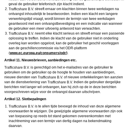
geval de gebruiker telefonisch zijn klacht indient.
streeft ernaar om klachten binnen twee werkdagen na
ontvangst inhoudelijk te beantwoorden. Indien een klacht een langere
verwerkingstijd vraagt, wordt binnen de termijn van twee werkdagen
geantwoord met een ontvangstbevestiging en een indicatie van wanneer
de gebruiker een meer uitvoerig antwoord kan verwachten.
neemt elke klacht serieus en streeft ernaar een passende
oplossing te treffen. Indien de klacht van de gebruiker niet in onderling
overleg kan worden opgelost, kan de gebruiker het geschil voorleggen
aan de geschillencommissie via het ODR-platform
(
www.ec.europa.eu/consumers/odr/
).
Artikel 11. Nieuwsbrieven, aanbiedingen etc.
is gerechtigd om het e-mailadres van de gebruiker te
gebruiken om de gebruiker op de hoogte te houden van aanbiedingen,
nieuwe diensten van
of nieuwe ontwikkelingen ten aanzien
van de dienstverlening van
Indien de gebruiker dergelijke
berichten niet langer wil ontvangen, kan hij zich op de in deze berichten
voorgeschreven wijze voor de ontvangst daarvan uitschrijven.
Artikel 12. Slotbepalingen
is te allen tijde bevoegd de inhoud van deze algemene
voorwaarden te wijzigen. De gewijzigde algemene voorwaarden zijn ook
van toepassing op reeds tot stand gekomen overeenkomsten met
inachtneming van een termijn van dertig dagen na bekendmaking
daarvan.